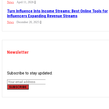
News
April 11, 2026
0
Turn Influence Into Income Streams: Best Online Tools for
Influencers Expanding Revenue Streams
News
December 20, 2025
0
Newsletter
Subscribe to stay updated.
SUBSCRIBE