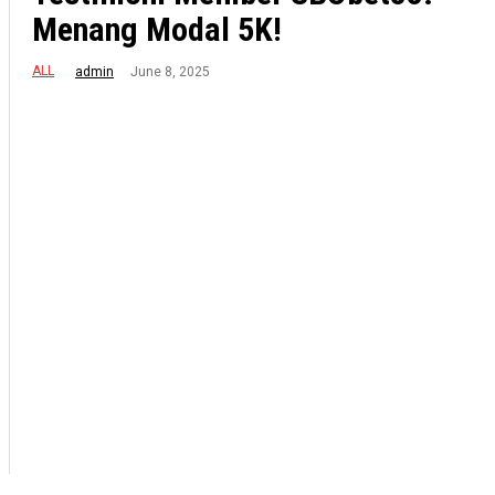
Menang Modal 5K!
ALL
June 8, 2025
admin