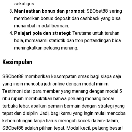
sekaligus.
Manfaatkan bonus dan promosi:
SBObet88 sering
memberikan bonus deposit dan cashback yang bisa
menambah modal bermain.
Pelajari pola dan strategi:
Terutama untuk taruhan
bola, memahami statistik dan tren pertandingan bisa
meningkatkan peluang menang.
Kesimpulan
SBObet88 memberikan kesempatan emas bagi siapa saja
yang ingin mencoba judi online dengan modal minim.
Testimoni dari para member yang menang dengan modal 5
ribu rupiah membuktikan bahwa peluang menang besar
terbuka lebar, asalkan pemain bermain dengan strategi yang
tepat dan disiplin. Jadi, bagi kamu yang ingin mulai mencoba
keberuntungan tanpa harus merogoh kocek dalam-dalam,
SBObet88 adalah pilihan tepat. Modal kecil, peluang besar!