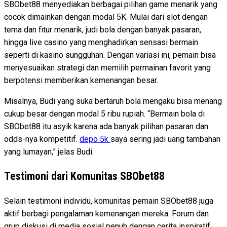
SBObet88 menyediakan berbagai pilihan game menarik yang
cocok dimainkan dengan modal 5K. Mulai dari slot dengan
tema dan fitur menarik, judi bola dengan banyak pasaran,
hingga live casino yang menghadirkan sensasi bermain
seperti di kasino sungguhan. Dengan variasi ini, pemain bisa
menyesuaikan strategi dan memilih permainan favorit yang
berpotensi memberikan kemenangan besar.
Misalnya, Budi yang suka bertaruh bola mengaku bisa menang
cukup besar dengan modal 5 ribu rupiah. “Bermain bola di
SBObet88 itu asyik karena ada banyak pilihan pasaran dan
odds-nya kompetitif.
depo 5k
saya sering jadi uang tambahan
yang lumayan,” jelas Budi.
Testimoni dari Komunitas SBObet88
Selain testimoni individu, komunitas pemain SBObet88 juga
aktif berbagi pengalaman kemenangan mereka. Forum dan
grup diskusi di media sosial penuh dengan cerita inspiratif