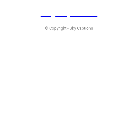
Sky
Captions
© Copyright - Sky Captions